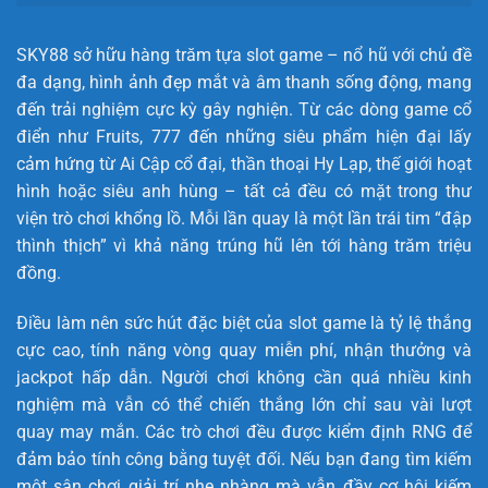
SKY88 sở hữu hàng trăm tựa slot game – nổ hũ với chủ đề
đa dạng, hình ảnh đẹp mắt và âm thanh sống động, mang
đến trải nghiệm cực kỳ gây nghiện. Từ các dòng game cổ
điển như Fruits, 777 đến những siêu phẩm hiện đại lấy
cảm hứng từ Ai Cập cổ đại, thần thoại Hy Lạp, thế giới hoạt
hình hoặc siêu anh hùng – tất cả đều có mặt trong thư
viện trò chơi khổng lồ. Mỗi lần quay là một lần trái tim “đập
thình thịch” vì khả năng trúng hũ lên tới hàng trăm triệu
đồng.
Điều làm nên sức hút đặc biệt của slot game là tỷ lệ thắng
cực cao, tính năng vòng quay miễn phí, nhận thưởng và
jackpot hấp dẫn. Người chơi không cần quá nhiều kinh
nghiệm mà vẫn có thể chiến thắng lớn chỉ sau vài lượt
quay may mắn. Các trò chơi đều được kiểm định RNG để
đảm bảo tính công bằng tuyệt đối. Nếu bạn đang tìm kiếm
một sân chơi giải trí nhẹ nhàng mà vẫn đầy cơ hội kiếm