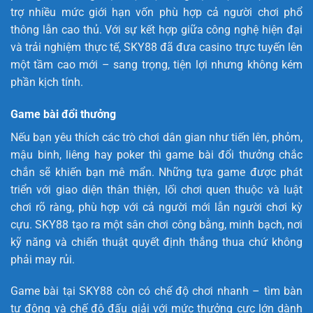
trợ nhiều mức giới hạn vốn phù hợp cả người chơi phổ
thông lẫn cao thủ. Với sự kết hợp giữa công nghệ hiện đại
và trải nghiệm thực tế, SKY88 đã đưa casino trực tuyến lên
một tầm cao mới – sang trọng, tiện lợi nhưng không kém
phần kịch tính.
Game bài đổi thưởng
Nếu bạn yêu thích các trò chơi dân gian như tiến lên, phỏm,
mậu binh, liêng hay poker thì game bài đổi thưởng chắc
chắn sẽ khiến bạn mê mẩn. Những tựa game được phát
triển với giao diện thân thiện, lối chơi quen thuộc và luật
chơi rõ ràng, phù hợp với cả người mới lẫn người chơi kỳ
cựu. SKY88 tạo ra một sân chơi công bằng, minh bạch, nơi
kỹ năng và chiến thuật quyết định thắng thua chứ không
phải may rủi.
Game bài tại SKY88 còn có chế độ chơi nhanh – tìm bàn
tự động và chế độ đấu giải với mức thưởng cực lớn dành