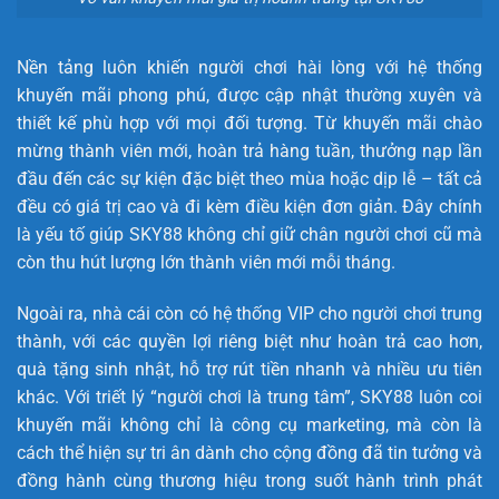
Nền tảng luôn khiến người chơi hài lòng với hệ thống
khuyến mãi phong phú, được cập nhật thường xuyên và
thiết kế phù hợp với mọi đối tượng. Từ khuyến mãi chào
mừng thành viên mới, hoàn trả hàng tuần, thưởng nạp lần
đầu đến các sự kiện đặc biệt theo mùa hoặc dịp lễ – tất cả
đều có giá trị cao và đi kèm điều kiện đơn giản. Đây chính
là yếu tố giúp SKY88 không chỉ giữ chân người chơi cũ mà
còn thu hút lượng lớn thành viên mới mỗi tháng.
Ngoài ra, nhà cái còn có hệ thống VIP cho người chơi trung
thành, với các quyền lợi riêng biệt như hoàn trả cao hơn,
quà tặng sinh nhật, hỗ trợ rút tiền nhanh và nhiều ưu tiên
khác. Với triết lý “người chơi là trung tâm”, SKY88 luôn coi
khuyến mãi không chỉ là công cụ marketing, mà còn là
cách thể hiện sự tri ân dành cho cộng đồng đã tin tưởng và
đồng hành cùng thương hiệu trong suốt hành trình phát