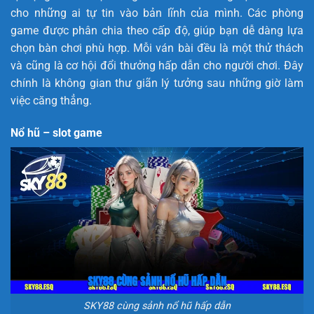
cho những ai tự tin vào bản lĩnh của mình. Các phòng
game được phân chia theo cấp độ, giúp bạn dễ dàng lựa
chọn bàn chơi phù hợp. Mỗi ván bài đều là một thử thách
và cũng là cơ hội đổi thưởng hấp dẫn cho người chơi. Đây
chính là không gian thư giãn lý tưởng sau những giờ làm
việc căng thẳng.
Nổ hũ – slot game
SKY88 cùng sảnh nổ hũ hấp dẫn