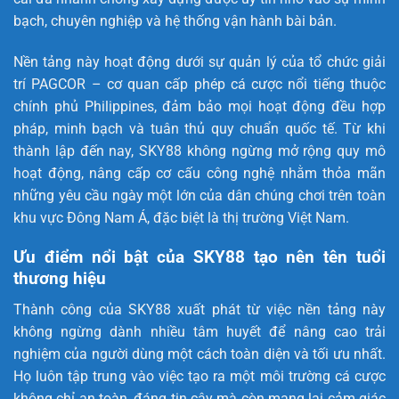
bạch, chuyên nghiệp và hệ thống vận hành bài bản.
Nền tảng này hoạt động dưới sự quản lý của tổ chức giải
trí PAGCOR – cơ quan cấp phép cá cược nổi tiếng thuộc
chính phủ Philippines, đảm bảo mọi hoạt động đều hợp
pháp, minh bạch và tuân thủ quy chuẩn quốc tế. Từ khi
thành lập đến nay, SKY88 không ngừng mở rộng quy mô
hoạt động, nâng cấp cơ cấu công nghệ nhằm thỏa mãn
những yêu cầu ngày một lớn của dân chúng chơi trên toàn
khu vực Đông Nam Á, đặc biệt là thị trường Việt Nam.
Ưu điểm nổi bật của SKY88 tạo nên tên tuổi
thương hiệu
Thành công của SKY88 xuất phát từ việc nền tảng này
không ngừng dành nhiều tâm huyết để nâng cao trải
nghiệm của người dùng một cách toàn diện và tối ưu nhất.
Họ luôn tập trung vào việc tạo ra một môi trường cá cược
không chỉ an toàn, đáng tin cậy mà còn mang lại cảm giác