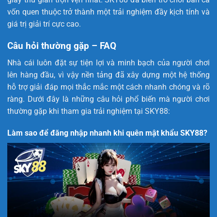
vốn quen thuộc trở thành một trải nghiệm đầy kịch tính và
giá trị giải trí cực cao.
Câu hỏi thường gặp – FAQ
Nhà cái luôn đặt sự tiện lợi và minh bạch của người chơi
lên hàng đầu, vì vậy nền tảng đã xây dựng một hệ thống
hỗ trợ giải đáp mọi thắc mắc một cách nhanh chóng và rõ
ràng. Dưới đây là những câu hỏi phổ biến mà người chơi
thường gặp khi tham gia trải nghiệm tại SKY88:
Làm sao để đăng nhập nhanh khi quên mật khẩu SKY88?