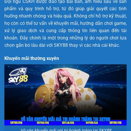
Đội ngũ CSKH được đào tạo bài bản, am hiểu sâu về sản
phẩm và quy trình hỗ trợ, từ đó giúp giải quyết các tình
huống nhanh chóng và hiệu quả. Không chỉ hỗ trợ kỹ thuật,
họ còn có thể tư vấn về khuyến mãi, hướng dẫn chơi game,
xử lý giao dịch và cung cấp thông tin liên quan đến tài
khoản. Đây chính là một trong những lý do người chơi lựa
chọn gắn bó lâu dài với SKY88 thay vì các nhà cái khác.
Khuyến mãi thường xuyên
Vô vàn khuyến mãi giá trị hoành tráng tại SKY88