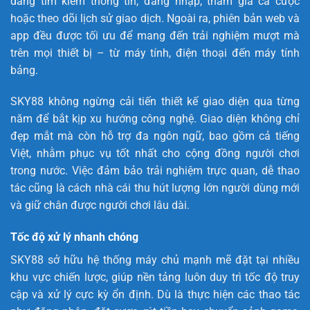
dàng tìm kiếm thông tin, đăng nhập, tham gia cá cược
hoặc theo dõi lịch sử giao dịch. Ngoài ra, phiên bản web và
app đều được tối ưu để mang đến trải nghiệm mượt mà
trên mọi thiết bị – từ máy tính, điện thoại đến máy tính
bảng.
SKY88 không ngừng cải tiến thiết kế giao diện qua từng
năm để bắt kịp xu hướng công nghệ. Giao diện không chỉ
đẹp mắt mà còn hỗ trợ đa ngôn ngữ, bao gồm cả tiếng
Việt, nhằm phục vụ tốt nhất cho cộng đồng người chơi
trong nước. Việc đảm bảo trải nghiệm trực quan, dễ thao
tác cũng là cách nhà cái thu hút lượng lớn người dùng mới
và giữ chân được người chơi lâu dài.
Tốc độ xử lý nhanh chóng
SKY88 sở hữu hệ thống máy chủ mạnh mẽ đặt tại nhiều
khu vực chiến lược, giúp nền tảng luôn duy trì tốc độ truy
cập và xử lý cực kỳ ổn định. Dù là thực hiện các thao tác