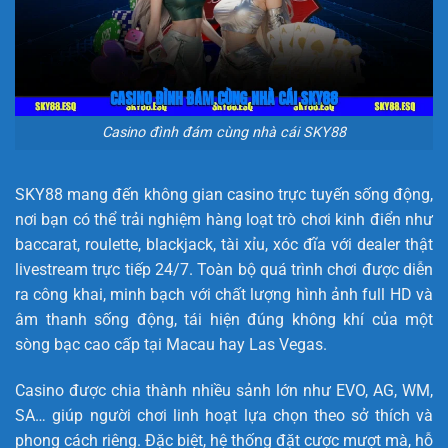
Casino đình đám cùng nhà cái SKY88
SKY88 mang đến không gian casino trực tuyến sống động,
nơi bạn có thể trải nghiệm hàng loạt trò chơi kinh điển như
baccarat, roulette, blackjack, tài xỉu, xóc đĩa với dealer thật
livestream trực tiếp 24/7. Toàn bộ quá trình chơi được diễn
ra công khai, minh bạch với chất lượng hình ảnh full HD và
âm thanh sống động, tái hiện đúng không khí của một
sòng bạc cao cấp tại Macau hay Las Vegas.
Casino được chia thành nhiều sảnh lớn như EVO, AG, WM,
SA… giúp người chơi linh hoạt lựa chọn theo sở thích và
phong cách riêng. Đặc biệt, hệ thống đặt cược mượt mà, hỗ