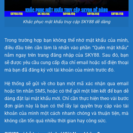
Khắc phục mật khẩu truy cập SKY88 dễ dàng
Trong trường hợp bạn không thể nhớ mật khẩu của mình,
điều đầu tiên cần làm là nhấn vào phần “Quên mật khẩu”
nằm ngay trên trang đăng nhập của SKY88. Sau đó, bạn
sẽ được yêu cầu cung cấp địa chỉ email hoặc số điện thoại
mà bạn đã đăng ký với tài khoản của mình trước đó.
Hệ thống sẽ gửi về cho bạn một mã xác nhận qua email
hoặc tin nhắn SMS, hoặc có thể gửi một liên kết để bạn dễ
dàng đặt lại mật khẩu mới. Chỉ cần thực hiện theo vài bước
đơn giản này là bạn có thể lấy lại quyền truy cập vào tài
khoản của mình một cách nhanh chóng và thuận tiện, mà
không cần tốn quá nhiều thời gian hay công sức.