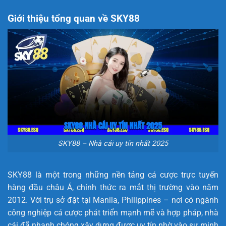
Giới thiệu tổng quan về SKY88
SKY88 – Nhà cái uy tín nhất 2025
SKY88 là một trong những nền tảng cá cược trực tuyến
hàng đầu châu Á, chính thức ra mắt thị trường vào năm
2012. Với trụ sở đặt tại Manila, Philippines – nơi có ngành
công nghiệp cá cược phát triển mạnh mẽ và hợp pháp, nhà
cái đã nhanh chóng xây dựng được uy tín nhờ vào sự minh