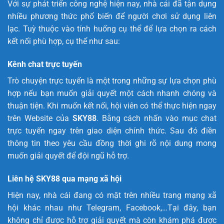
Với sự phát triển công nghệ hiện nay, nhà cái đã tận dụng
nhiều phương thức phổ biến để người chơi sử dụng liên
lạc. Tuỳ thuộc vào tính huống cụ thể để lựa chọn ra cách
kết nối phù hợp, cụ thể như sau:
Kênh chat trực tuyến
Trò chuyện trực tuyến là một trong những sự lựa chọn phù
hợp nếu bạn muốn giải quyết một cách nhanh chóng và
thuận tiện. Khi muốn kết nối, hội viên có thể thực hiện ngay
trên Website của
SKY88
. Bằng cách nhấn vào mục chat
trực tuyến ngay trên giao diện chính thức. Sau đó điền
thông tin theo yêu cầu đồng thời ghi rõ nội dung mong
muốn giải quyết để đội ngũ hỗ trợ.
Liên hệ SKY88 qua mạng xã hội
Hiện nay, nhà cái đang có mặt trên nhiều trang mạng xã
hội khác nhau như Telegram, Facebook,…Tại đây, bạn
không chỉ được hỗ trợ giải quyết mà còn khám phá được