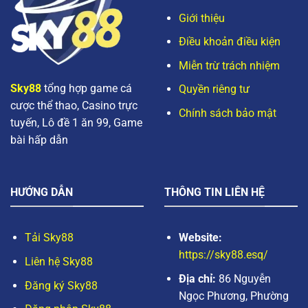
Giới thiệu
Điều khoản điều kiện
Miễn trừ trách nhiệm
Sky88
tổng hợp game cá
Quyền riêng tư
cược thể thao, Casino trực
Chính sách bảo mật
tuyến, Lô đề 1 ăn 99, Game
bài hấp dẫn
HƯỚNG DẪN
THÔNG TIN LIÊN HỆ
Tải Sky88
Website:
https://sky88.esq/
Liên hệ Sky88
Địa chỉ:
86 Nguyễn
Đăng ký
S
ky88
Ngọc Phương, Phường