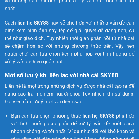
và hướng dẫn phương pháp xử lý vấn đề một cách tốt
nhất.
Cách
liên hệ SKY88
này sẽ phù hợp với những vấn đề cần
đính kèm hình ảnh hay tệp để giải quyết dễ dàng hơn, cụ
thể như giao dịch. Tuy nhiên thời gian phản hồi từ nhà cái
sẽ chậm hơn so với những phương thức trên. Vậy nên
người chơi cần lựa chọn kênh phù hợp với tình huống để
xử lý vấn đề hiệu quả nhất.
Một số lưu ý khi liên lạc với nhà cái SKY88
Liên hệ là một trong những dịch vụ được nhà cái tạo ra để
nâng cao trải nghiệm người chơi. Tuy nhiên khi sử dụng,
hội viên cần lưu ý một vài điểm sau:
Bạn cần lựa chọn phương thức
liên hệ SKY88
phù hợp
với tình huống gặp phải để xử lý vấn đề một cách
nhanh chóng và tốt nhất. Ví dụ như đối với khó khăn về