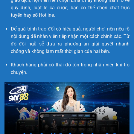
giao dịch, hội viên nên chọn Email, hay không nắm rõ về
quy định, luật lệ cá cược, bạn có thể chọn chat trực
tuyến hay số Hotline.
Để quá trình trao đổi có hiệu quả, người chơi nên nêu rõ
nội dung để nhân viên tiếp nhận một cách chính xác. Từ
đó đội ngũ sẽ đưa ra phương án giải quyết nhanh
chóng và không làm mất thời gian của hai bên.
Khách hàng phải có thái độ tôn trọng nhân viên khi trò
chuyện.